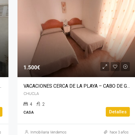
PRESENTADO
EN A
550€
CAMINO TORREVIEJA
1.500€
YA CON TERRAZA – ZAPILLO
VACACIONES CERCA DE LA PLAYA – CABO DE GATA
CHUCLA
4
2
Detalles
CASA
s
Inmobiliaria Vendemos
hace 3 años