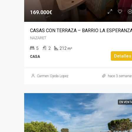
169.000€
CASAS CON TERRAZA – BARRIO LA ESPERANZ
NAZARET
5
2
212
m²
Detalles
CASA
Carmen Ojeda Lopez
hace 3 semana
EN VENT