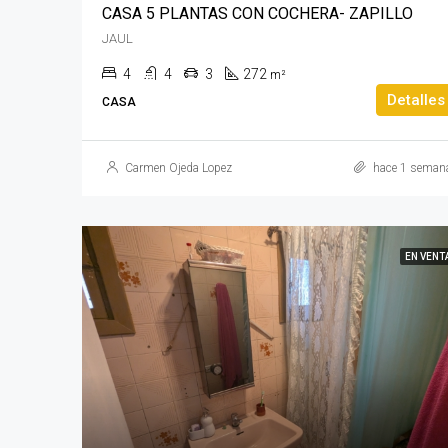
CASA 5 PLANTAS CON COCHERA- ZAPILLO
JAUL
4
4
3
272
m²
Detalles
CASA
Carmen Ojeda Lopez
hace 1 seman
EN VENT