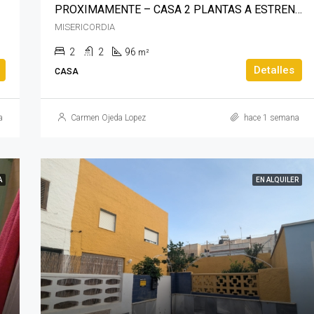
PROXIMAMENTE – CASA 2 PLANTAS A ESTRENAR – MOLINOS
MISERICORDIA
2
2
96
m²
Detalles
CASA
a
Carmen Ojeda Lopez
hace 1 semana
A
EN ALQUILER