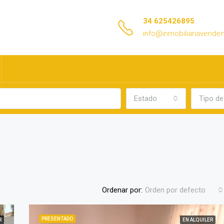
34 625426895
info@inmobiliariavend
Estado
Tipo de
Ordenar por:
Orden por defecto
PRESENTADO
R
EN ALQUILER