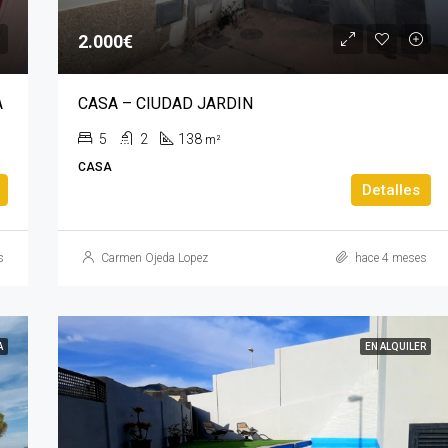
2.000€
A
CASA – CIUDAD JARDIN
5
2
138
m²
CASA
Detalles
s
Carmen Ojeda Lopez
hace 4 meses
A
EN ALQUILER