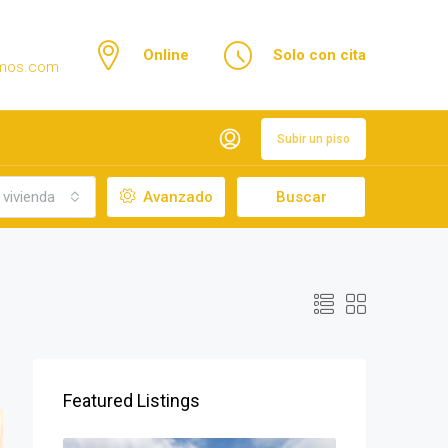
Online
Solo con cita
emos.com
Subir un piso
 vivienda
Avanzado
Buscar
Featured Listings