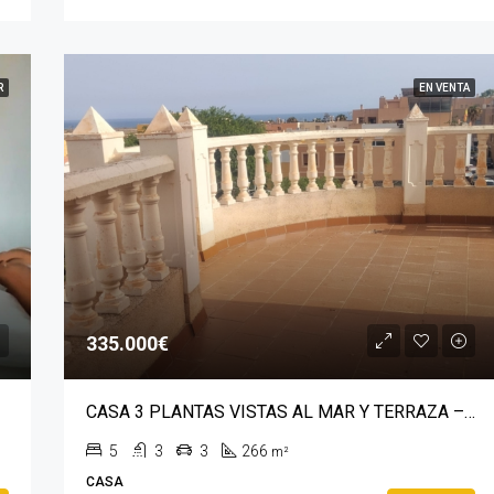
R
EN VENTA
335.000€
CASA 3 PLANTAS VISTAS AL MAR Y TERRAZA – ALQUIAN
5
3
3
266
m²
CASA