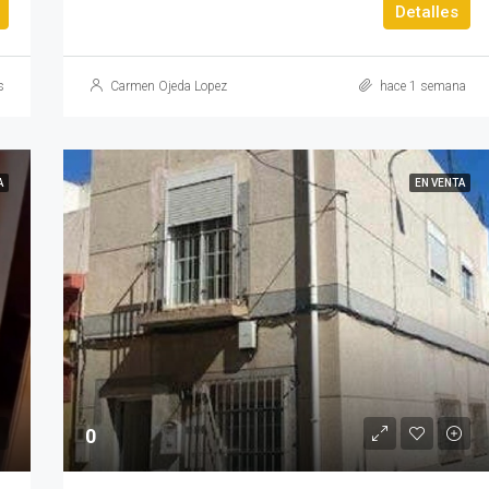
Detalles
s
Carmen Ojeda Lopez
hace 1 semana
A
EN VENTA
0