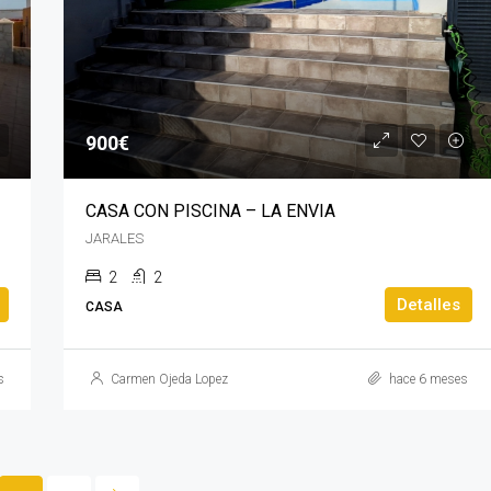
900€
CASA CON PISCINA – LA ENVIA
JARALES
2
2
Detalles
CASA
s
Carmen Ojeda Lopez
hace 6 meses