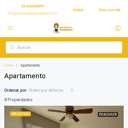
34 625426895
Online
Solo con cita
info@inmobiliariavendemos.com
Home
Apartamento
Apartamento
Ordenar por:
Orden por defecto
8 Propiedades
PRESENTADO
EN ALQUILER