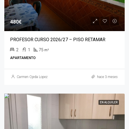
480€
PROFESOR CURSO 2026/27 – PISO RETAMAR
2
1
75
m²
APARTAMENTO
Carmen Ojeda Lopez
hace 3 meses
EN ALQUILER