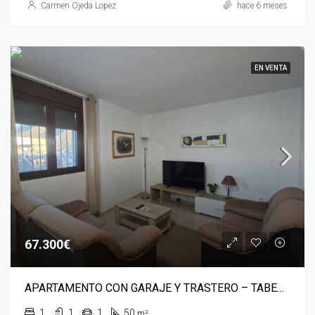
Carmen Ojeda Lopez
hace 6 meses
EN VENTA
67.300€
APARTAMENTO CON GARAJE Y TRASTERO – TABERNAS
1
1
1
50
m²