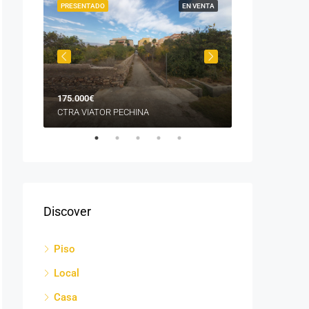
LQUILER
PRESENTADO
EN VENTA
PRESENTADO
175.000€
1.200€
CTRA VIATOR PECHINA
MURCIA
Discover
Piso
Local
Casa