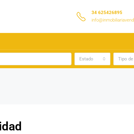
34 625426895
info@inmobiliariave
Estado
Tipo de
cidad