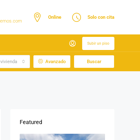
Online
Solo con cita
ndemos.com
Subir un piso
 vivienda
Avanzado
Buscar
Featured