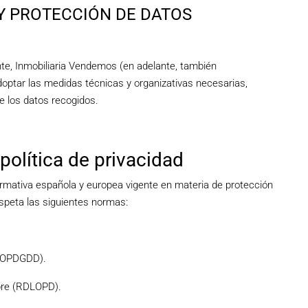
PRESENTADO
EN A
D Y PROTECCIÓN DE DATOS
nte, Inmobiliaria Vendemos (en adelante, también
ptar las medidas técnicas y organizativas necesarias,
550€
e los datos recogidos.
CAMINO TORREVIEJA
política de privacidad
normativa española y europea vigente en materia de protección
espeta las siguientes normas:
(LOPDGDD).
bre (RDLOPD).