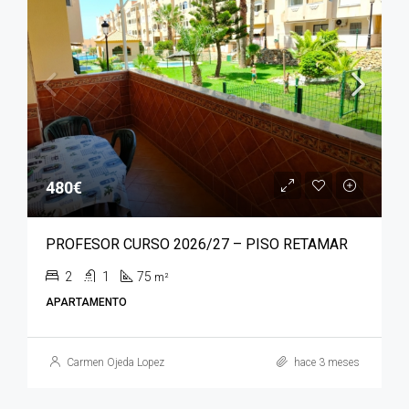
480€
PROFESOR CURSO 2026/27 – PISO RETAMAR
2
1
75
m²
APARTAMENTO
Carmen Ojeda Lopez
hace 3 meses