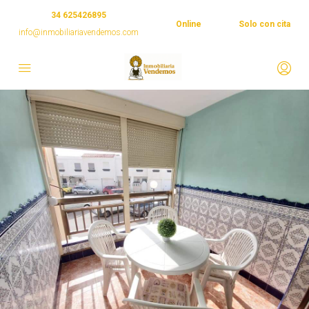
34 625426895
Online
Solo con cita
info@inmobiliariavendemos.com