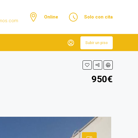
Online
Solo con cita
emos.com
Subir un piso
950€