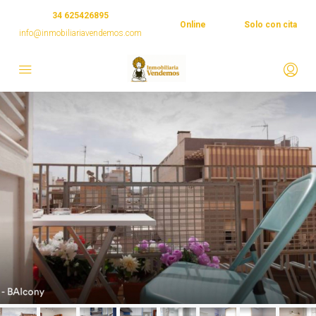
34 625426895
Online
Solo con cita
info@inmobiliariavendemos.com